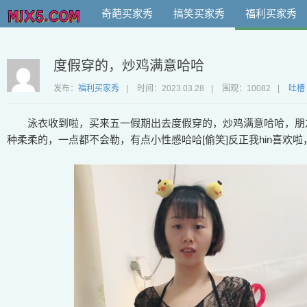
奇葩买家秀
搞笑买家秀
福利买家秀
度假穿的，炒鸡满意哈哈
发布：
福利买家秀
|
时间：
2023.03.28
|
围观：10082
|
吐槽
泳衣收到啦，买来五一假期出去度假穿的，炒鸡满意哈哈，朋
种柔柔的，一点都不会勒，有点小性感哈哈[偷笑]反正我hin喜欢