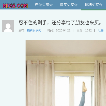
奇葩买家秀
搞笑买家秀
福利买家秀
忍不住的剁手，还分享给了朋友也来买。
发布：
福利买家秀
|
时间：
2020.04.21
|
围观：1582
|
吐槽