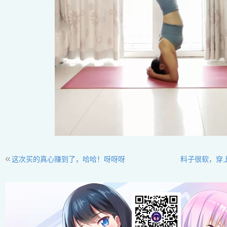
«
这次买的真心赚到了，哈哈！呀呀呀
料子很软，穿