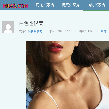
奇葩买家秀
搞笑买家秀
福利买家秀
白色也很美
发布：
福利买家秀
|
时间：
2020.04.13
|
围观：1898
|
吐槽