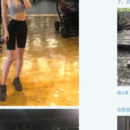
了，
抢沙发
白色