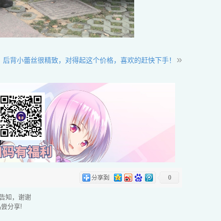
»
后背小蕾丝很精致，对得起这个价格，喜欢的赶快下手！
0
告知，谢谢
尝分享!