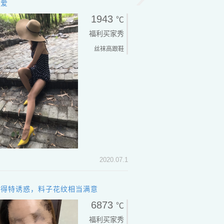
大爱
1943
℃
福利买家秀
丝袜
高跟鞋
2020.07.1
显得特诱惑，料子花纹相当满意
6873
℃
福利买家秀