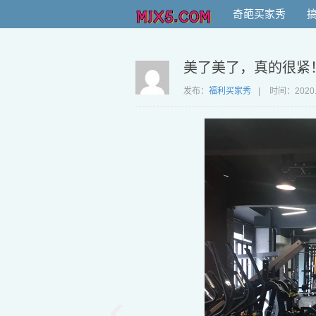
奇葩买家秀
美了美了，真的很紧
发布：
福利买家秀
|
时间：
2020
‹