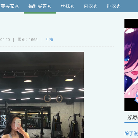
搞笑买家秀
福利买家秀
丝袜秀
内衣秀
睡衣秀
！
.04.20
|
围观：1665
|
吐槽
近期
除了