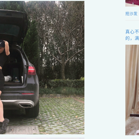
抢沙发
真心
的，