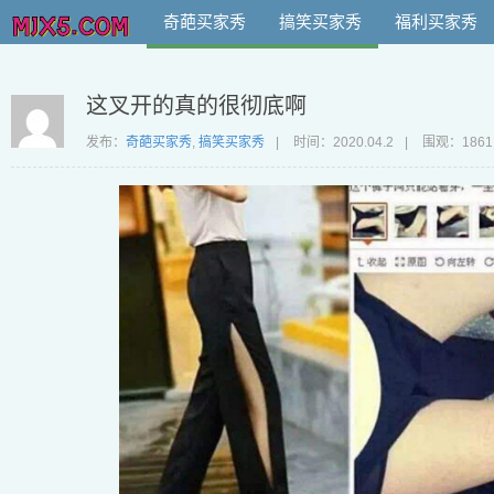
奇葩买家秀
搞笑买家秀
福利买家秀
这叉开的真的很彻底啊
发布：
奇葩买家秀
,
搞笑买家秀
|
时间：
2020.04.2
|
围观：1861