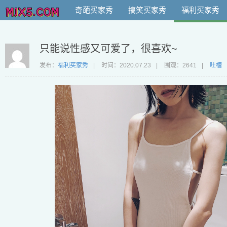
奇葩买家秀
搞笑买家秀
福利买家秀
只能说性感又可爱了，很喜欢~
发布：
福利买家秀
|
时间：
2020.07.23
|
围观：2641
|
吐槽