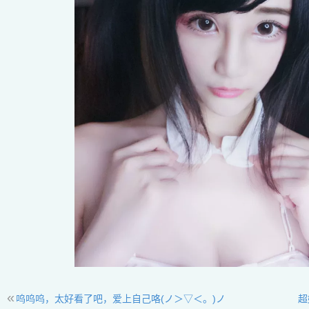
«
呜呜呜，太好看了吧，爱上自己咯(ノ＞▽＜。)ノ
超