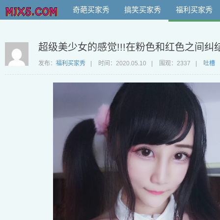
奇葩买家秀
搞笑买家秀
福利买家秀
超级美少女的感觉!!!在粉色和红色之间纠
发布：
福利买家秀
|
时间：
2020.05.10
|
围观：2337
|
吐槽