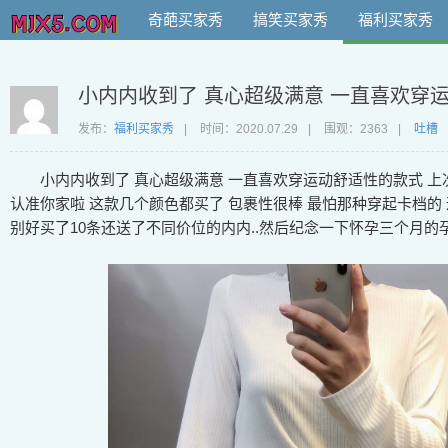
奇葩买家秀
搞笑买家秀
福利买家秀
小内内收到了 真心超级满意 一直喜欢穿
发布：
福利买家秀
|
时间：
2020.07.29
|
围观：2363
|
吐槽
小内内收到了 真心超级满意 一直喜欢穿运动舒适性的款式 
认准你家啦 这款几个颜色都买了 包裹性很棒 最怕那种穿起卡档的
别好买了10条还送了不同价位的内内..然后纪念一下怀孕三个月的孕