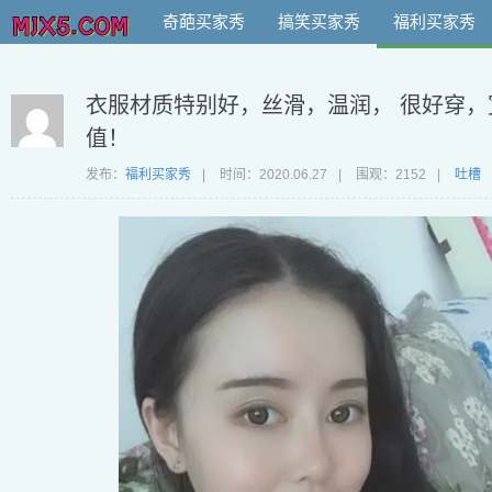
奇葩买家秀
搞笑买家秀
福利买家秀
衣服材质特别好，丝滑，温润， 很好穿
值！
发布：
福利买家秀
|
时间：
2020.06.27
|
围观：2152
|
吐槽