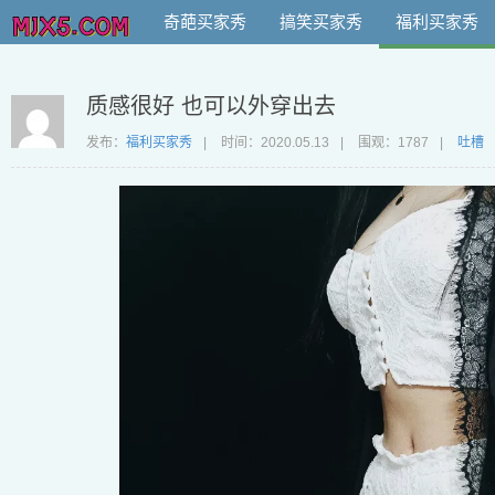
奇葩买家秀
搞笑买家秀
福利买家秀
质感很好 也可以外穿出去
发布：
福利买家秀
|
时间：
2020.05.13
|
围观：1787
|
吐槽