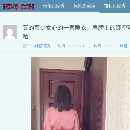
奇葩买家秀
搞笑买家秀
福利买家秀
真的蛮少女心的一套睡衣，肩膀上的镂空
哈！
发布：
福利买家秀
|
时间：
2020.07.13
|
围观：2358
|
吐槽