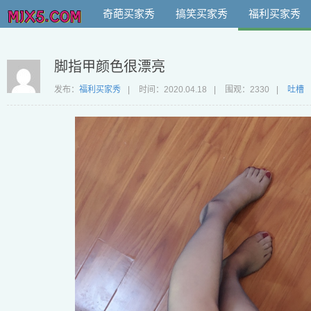
奇葩买家秀
搞笑买家秀
福利买家秀
脚指甲颜色很漂亮
发布：
福利买家秀
|
时间：
2020.04.18
|
围观：2330
|
吐槽