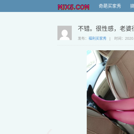
奇葩买家秀
不错。很性感，老婆
发布：
福利买家秀
|
时间：
2020
‹