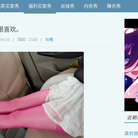
搞笑买家秀
福利买家秀
丝袜秀
内衣秀
睡衣秀
很喜欢。
.04.10
|
围观：2105
|
吐槽
近期
真的