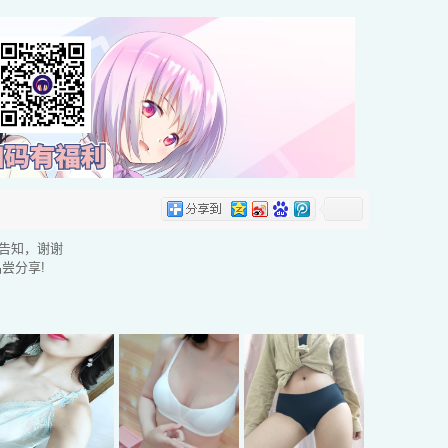
告知，谢谢
尝分享!