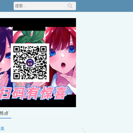
热点
›
很美