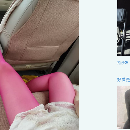
抢沙发
好看