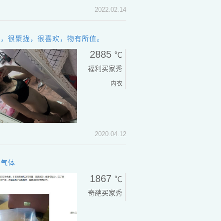
2022.02.14
气，很聚拢，很喜欢，物有所值。
2885
℃
福利买家秀
内衣
2020.04.12
名气体
1867
℃
奇葩买家秀