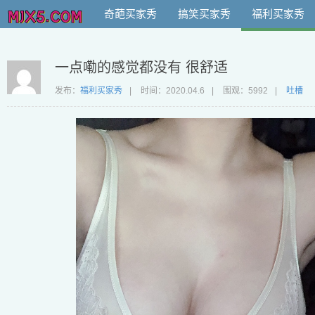
奇葩买家秀
搞笑买家秀
福利买家秀
一点嘞的感觉都没有 很舒适
发布：
福利买家秀
|
时间：
2020.04.6
|
围观：5992
|
吐槽