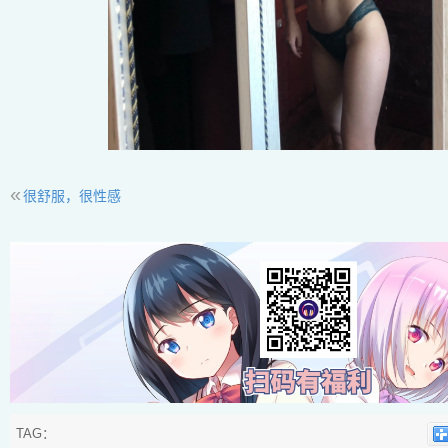
«
很舒服，很性感
TAG：