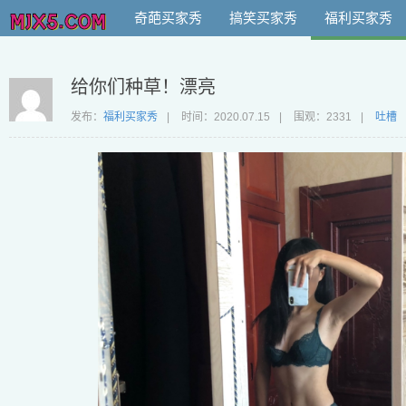
奇葩买家秀
搞笑买家秀
福利买家秀
给你们种草！漂亮
发布：
福利买家秀
|
时间：
2020.07.15
|
围观：2331
|
吐槽