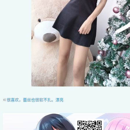
«
很喜欢，蕾丝也很软不扎。漂亮