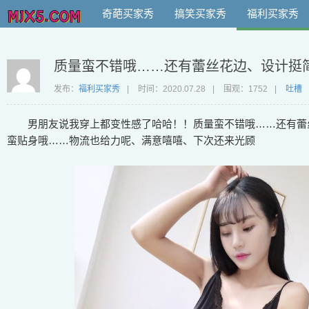
奇葩买家秀
搞笑买家秀
福利买家秀
质量蛮不错哦……还有蕾丝花边、设计挺
发布：
福利买家秀
|
时间：
2020.07.28
|
围观：1752
|
吐槽
男朋友说我穿上都变性感了哈哈！！质量蛮不错哦……还有蕾
蛮贴身哦……物流也给力呢、满意嘻嘻、下次还来光顾