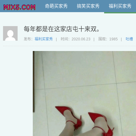
奇葩买家秀
搞笑买家秀
福利买家秀
每年都是在这家店屯十来双。
发布：
福利买家秀
|
时间：
2020.06.23
|
围观：1985
|
吐槽