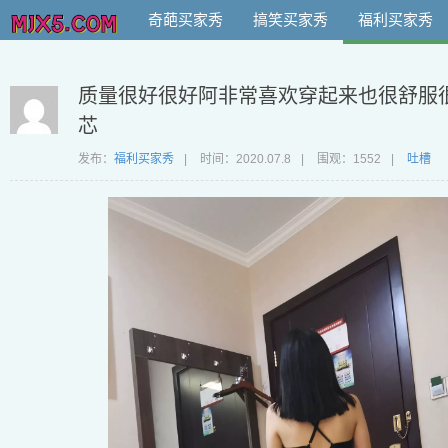
奇葩买家秀
搞笑买家秀
福利买家秀
质量很好很好阿非常喜欢穿起来也很舒服
芯
发布：
福利买家秀
|
时间：
2020.07.8
|
围观：1552
|
吐槽