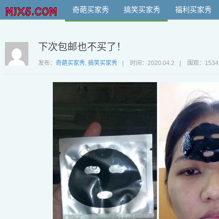
奇葩买家秀
搞笑买家秀
福利买家秀
下次包邮也不买了！
发布：
奇葩买家秀
,
搞笑买家秀
|
时间：
2020.04.2
|
围观：1534