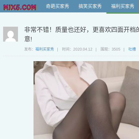
奇葩买家秀
搞笑买家秀
福利买家秀
非常不错！质量也还好，更喜欢四面开档
意!
发布：
福利买家秀
|
时间：
2020.04.12
|
围观：3505
|
吐槽